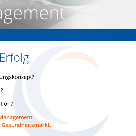
Erfolg
tungskonzept?
n?
tion?
d Management,
im Gesundheitsmarkt.